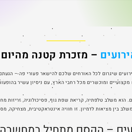
מפעיל ליום הולדת 5 . באתר Happy4U אפשר
למצוא מאות
והנאה
למצוא מאות מפעילים מכל הארץ, כל אחד עם
ב מה
למה ב
סגנון אחר, אנרגיה אחרת והפתעות שונות,
ת שלהם
היה פ
שמתאימים בדיוק לעולם המיוחד של בני החמש.
נסביר
היום 
במאמר הזה נסביר איזה סוגי מפעילים קיימים,
למה כל כך כדאי להזמין מפעיל מ
רועים
– מזכרת קטנה מהיום 
ועים שיגרום לכל האורחים שלכם להישאר פעורי פה – הגעתם 
מקצועיים ומוכשרים מכל רחבי הארץ, עם ניסיון עשיר בהופעות
. הוא משלב טלפתיה, קריאת שפת גוף, פסיכולוגיה, זריזות מח
שלב בין מציאות לדמיון. זו חוויה אינטראקטיבית, מצחיקה, מס
עים – הקסם מתחיל במחשבה