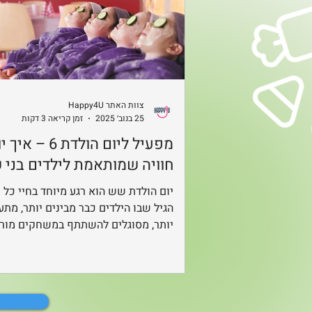
צוות האתר Happy4U
25 בנוב׳ 2025
זמן קריאה 3 דקות
מפעיל ליום הולדת 6 
חוויה שמותאמת לילדים בני 
יום הולדת שש הוא רגע מיוחד בחיי כל י
הגיל שבו הילדים כבר מבינים יותר, מתענ
יותר, מסוגלים להשתתף במשחקים מור
יותר, ומפגינים ביטחון עצמי שמתחיל ל
מצד אחד הם עדיין ילדים שרוצים כיף, ד
וחוויה. מצד שני הם כבר מספיק גדולים 
ליהנות מתחרויות, אתגרים ושיתוף פעול
קבוצתי. כאן בדיוק נכנס לתמונה מפעיל 