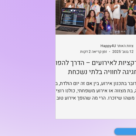
צוות האתר Happy4U
12 בנוב׳ 2025
זמן קריאה 2 דקות
ציות לאירועים – הדרך להפוך
גיגה לחוויה בלתי נשכחת
בר בתכנון אירוע, בין אם זה יום הולדת, בר
, בת מצווה או אירוע משפחתי, כולנו רוצים
 משהו שיזכרו. הרי מה שהופך אירוע טוב
ע מעולה הוא לא רק האוכל או המקום אלא
טרקציות לאירועים שמכניסות אנרגיה, צבע
והכי חשוב חוויה.באתר Happy4U תוכלו למצוא
מפעילים ואטרקציות לאירועים מכל
ם, שילוב מושלם בין יצירתיות, מקצועיות