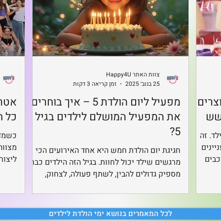
צוות האתר Happy4U
25 בנוב׳ 2025
זמן קריאה 3 דקות
– איך יוצרים
מפעיל ליום הולדת 5 – איך בוחרים
אטרק
שש
את המפעיל המושלם לילדים בגיל
כל ח
5?
לד. זה
כשמדו
יינים
מצווה
חגיגת יום הולדת חמש היא אחד האירועים הכי
כבים
ליצור
מרגשים שילד יכול לחוות. בגיל הזה הילדים כבר
התבסס.
לאירו
מספיק גדולים להבין, לשתף פעולה, לצחוק,
מיון
גם הא
ליהנות ולחוות עולם של דמיון, אבל גם צעירים
כדי
מספיק כדי להתרגש מכל פרט קטן – מהבלון ועד
ה
מאות 
שיר הכניסה. בדיוק בנקודה הזו נכנס לתמונה
לכל המאמרים בנושא ימי הולדת לילדים
ליום
הסוגי