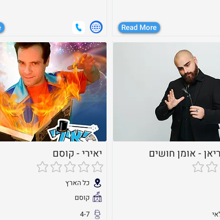
e
Read More
אן - אומן חושים
יאירי - קוסם
גים
אין עדיין דירוגים
כל הארץ
קוסם
4-7