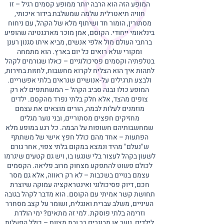
המופע הזה הוא הרבה יותר ממופע קסמים רגיל – זו
חוויה תיאטרלית שלמה שמשלבת בידור איכותי,
מסתורין, הומור חד ושיתוף מלא של הקהל, עם ניחוח
בינלאומי ייחודי. הקוסם, אמן מוכר מארגנטינה שהופיע
ברחבי העולם מול אלפי אנשים, מביא איתו סגנון רענן
ומקורי שלא רואים כל יום בארץ. הוא מתמחה
בטלפתיה וקסמים פסיכולוגיים – כאלו שגורמים לקהל
לתהות איך הוא הצליח לקרוא מחשבות, לחזות בחירות,
ולבצע תרגילים על-אנושיים שנראים בלתי אפשריים.
המופע כולו נבנה סביב הקהל – המשתתפים לא רק
צופים מהצד, אלא חלק בלתי נפרד מהקסם. ילדים
מוזמנים לעלות לבמה, הורים מוצאים את עצמם
מחזיקים חפצים מסתוריים, ובני נוער מגלים
שמחשבותיהם חשופות על הבמה. כל רגע במופע מלא
הפתעות – אחד מהם כולל חפץ אישי של משתתף
ש"נעלם" מהיד ונמצא במקום בלתי צפוי, אחר גורם
לשעון בקהל לעצור בלי שנגעו בו, ויש גם קטעים שיגרמו
לכולם פשוט להתפקע מצחוק מרוב פליאה. הקסמים
עצמם בנויים בשכבות – לא רק ראווה, אלא גם מסר
חכם, דיוק פסיכולוגי ואינטראקציה עמוקה שיוצרת
תחושת קשר אמיתי עם הקוסם. הוא מדבר לקהל בגובה
העיניים, משלב עברית ואנגלית, ושומר על קצב מסחרר
וזרימה בלתי פוסקת. למי זה מתאים? ימי הולדת
לילדים, נוער או מבוגרים בר ובת מצוות – כולל הפעלות