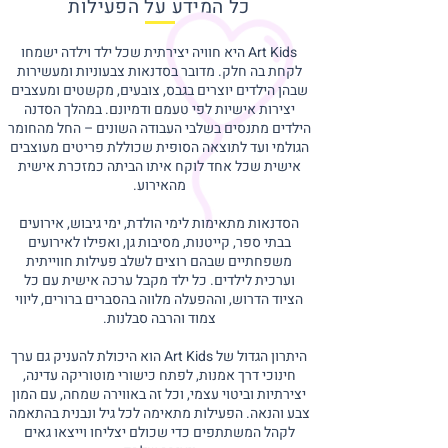
כל המידע על הפעילות
Art Kids היא חוויה יצירתית שכל ילד וילדה ישמחו
לקחת בה חלק. מדובר בסדנאות צבעוניות ומעשירות
שבהן הילדים יוצרים בגבס, צובעים, מקשטים ומעצבים
יצירות אישיות לפי טעמם ודמיונם. במהלך הסדנה
הילדים מתנסים בשלבי העבודה השונים – החל מהחומר
הגולמי ועד לתוצאה הסופית שכוללת פריטים מעוצבים
אישית שכל אחד לוקח איתו הביתה כמזכרת אישית
מהאירוע.
הסדנאות מתאימות לימי הולדת, ימי גיבוש, אירועים
בבתי ספר, קייטנות, מסיבות גן, ואפילו לאירועים
משפחתיים שבהם רוצים לשלב פעילות חווייתית
וערכית לילדים. כל ילד מקבל ערכה אישית עם כל
הציוד הדרוש, וההפעלה מלווה בהסברים ברורים, ליווי
צמוד והרבה סבלנות.
היתרון הגדול של Art Kids הוא היכולת להעניק גם ערך
חינוכי דרך אמנות, לפתח כישורי מוטוריקה עדינה,
יצירתיות וביטוי עצמי, וכל זה באווירה שמחה, עם המון
צבע והנאה. הפעילות מתאימה לכל גיל ונבנית בהתאמה
לקהל המשתתפים כדי שכולם יצליחו וייצאו גאים