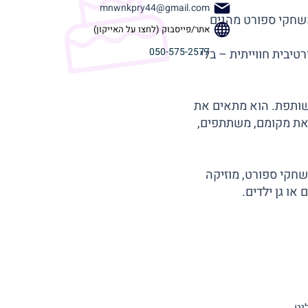
mnwnkpry44@gmail.com
משחקי ספורט מהנים
אתר/פייסבוק (לחצו על האייקון)
050-575-2577
יבית חווייתית – בלי
משותפת. הוא מתאים את
 את מקומם, משתתפים,
משחקי ספורט, מוזיקה
או גן ילדים.