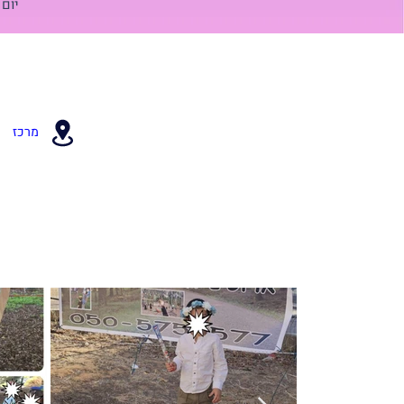
יום הול
מרכז