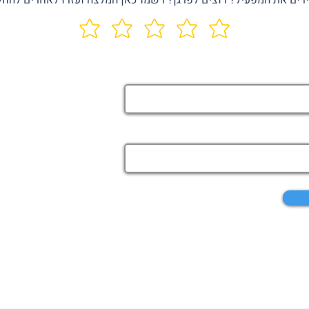
רים את המפעיל? רוצים לפרגן? רשמו כאן המלצה ועזרו לאחרים להחל