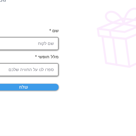
מכי
שם
מלל חופשי
שלח