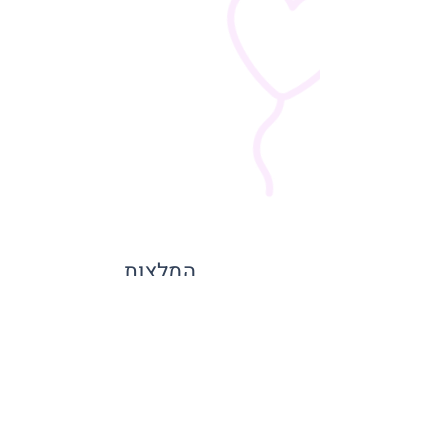
המלצות
מכירים את המפעיל? רוצים לפרגן? רשמו כאן
המלצה ועזרו לאחרים להחליט