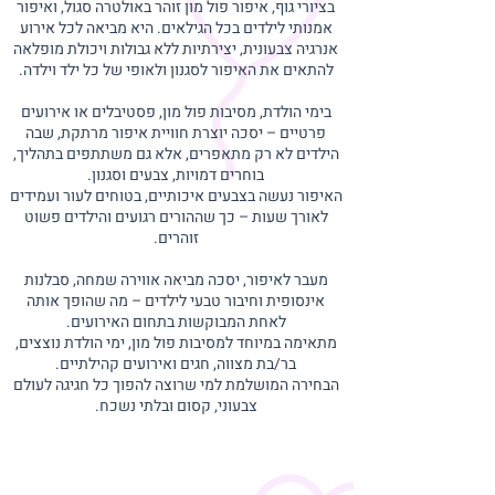
בציורי גוף, איפור פול מון זוהר באולטרה סגול, ואיפור
אמנותי לילדים בכל הגילאים. היא מביאה לכל אירוע
אנרגיה צבעונית, יצירתיות ללא גבולות ויכולת מופלאה
להתאים את האיפור לסגנון ולאופי של כל ילד וילדה.
בימי הולדת, מסיבות פול מון, פסטיבלים או אירועים
פרטיים – יסכה יוצרת חוויית איפור מרתקת, שבה
הילדים לא רק מתאפרים, אלא גם משתתפים בתהליך,
בוחרים דמויות, צבעים וסגנון.
האיפור נעשה בצבעים איכותיים, בטוחים לעור ועמידים
לאורך שעות – כך שההורים רגועים והילדים פשוט
זוהרים.
מעבר לאיפור, יסכה מביאה אווירה שמחה, סבלנות
אינסופית וחיבור טבעי לילדים – מה שהופך אותה
לאחת המבוקשות בתחום האירועים.
מתאימה במיוחד למסיבות פול מון, ימי הולדת נוצצים,
בר/בת מצווה, חגים ואירועים קהילתיים.
הבחירה המושלמת למי שרוצה להפוך כל חגיגה לעולם
צבעוני, קסום ובלתי נשכח.