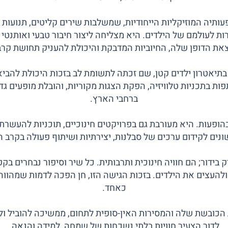
ותיה המוזיקליות הייחודיות, שמשלבות שירים קליטים, תנועות ר
ות לעולמם של הילדים. היא מצליחה ליצור חיבור טבעי ואותנטי
צאת הדופן שלה, החיוביות המדבקת והיכולת להעניק תחושת קרבה
תיאטרון ילדים קטן, שם זכתה לתשומת לב בזכות היכולת להביא
בתכניות טלוויזיה, הפקת הצגות מקוריות, והובלת מופעים גדו
ברחבי הארץ.
הופעות. היא מעורבת גם בפרויקטים חינוכיים, תוכניות להעשרת 
ונים לקידום ערכים של סבלנות, יצירתיות ושיתוף פעולה בקרב ה
בידור; הם חוויה חינוכית ותרבותית. כל שיר וסיפור נבחרים בק
י ולהעצים את הילדים. בזכות הגישה הזו, חן הפכה לדמות שמהוו
כאחד.
 הכובשת שלה והמסירות האין-סופית לתחום, ממשיכה להוביל ו
לדור הצעיר חוויות בלתי נשכחות של שמחה, למידה והנאה.