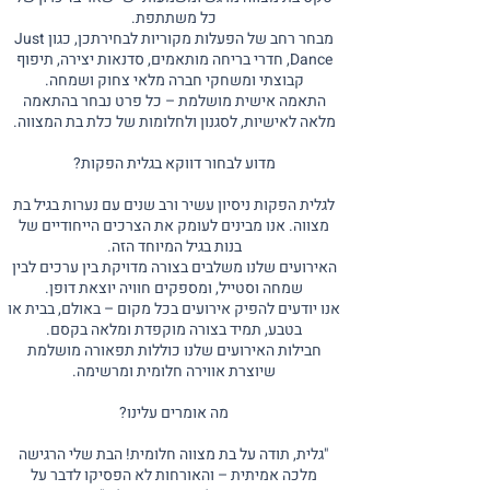
כל משתתפת.
מבחר רחב של הפעלות מקוריות לבחירתכן, כגון Just
Dance, חדרי בריחה מותאמים, סדנאות יצירה, תיפוף
קבוצתי ומשחקי חברה מלאי צחוק ושמחה.
התאמה אישית מושלמת – כל פרט נבחר בהתאמה
מלאה לאישיות, לסגנון ולחלומות של כלת בת המצווה.
מדוע לבחור דווקא בגלית הפקות?
לגלית הפקות ניסיון עשיר ורב שנים עם נערות בגיל בת
מצווה. אנו מבינים לעומק את הצרכים הייחודיים של
בנות בגיל המיוחד הזה.
האירועים שלנו משלבים בצורה מדויקת בין ערכים לבין
שמחה וסטייל, ומספקים חוויה יוצאת דופן.
אנו יודעים להפיק אירועים בכל מקום – באולם, בבית או
בטבע, תמיד בצורה מוקפדת ומלאה בקסם.
חבילות האירועים שלנו כוללות תפאורה מושלמת
שיוצרת אווירה חלומית ומרשימה.
מה אומרים עלינו?
"גלית, תודה על בת מצווה חלומית! הבת שלי הרגישה
מלכה אמיתית – והאורחות לא הפסיקו לדבר על