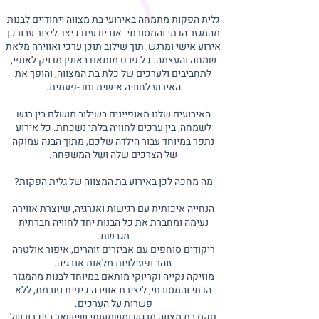
גלית הפקות מתמחה באירועי בת מצווה ייחודיים לבנות
מהמגזר הדתי והמסורתי. אנו יודעים כיצד ליצור עבורכן
אירוע אישי ומרגש, תוך שילוב תוכן ערכי ואווירה מלאת
שמחה והעצמה. כל פרט מותאם באופן מדויק לאופי,
לתחביבים ולערכים של כלת בת המצווה, והופך את
האירוע לחוויה אישית וחד-פעמית.
האירועים שלנו מאופיינים בשילוב מושלם בין רגש
לשמחה, בין ערכים לחוויה בלתי נשכחת. כל אירוע
נתפר במיוחד עבור הילדה שלכם, מתוך הבנה עמוקה
של הצרכים שלה ושל המשפחה.
מה מחכה לכן באירוע בת המצווה של גלית הפקות?
הנחייה איכותית עם רגישות ואנרגיה, שיוצרת אווירה
נעימה ומחברת את כל הבנות יחד לחוויה חברתית
מגבשת.
ריקודים סוחפים עם אביזרים זוהרים, איפור אולטרה
זוהר ופעילויות מלאות אנרגיה.
מוזיקה נקייה וקריוקי מותאם במיוחד לבנות מהמגזר
הדתי והמסורתי, ליצירת אווירה כיפית וזורמת, ללא
פשרות על הערכים.
טקס בת מצווה מרגש ומשמעותי שיישאר בזיכרון של