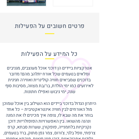
פרטים חשובים על הפעילות
כל המידע על הפעילות
אטרקציות ביידים הן דוכני אוכל מעוצבים, מגניבים
ומלאים בטעמים שכל אורח יתלהב מהם! מדובר
בדוכנים שמביאים חוויה קולינרית ואווירה חגיגית
לאירועים כמו ימי הולדת, בר/בת מצווה, מסיבות סוף
שנה, ימי גיבוש ואפילו חתונות.
היתרון הגדול בדוכני ביידים הוא השילוב בין אוכל שמוכן
מול האורחים לבין חוויה אינטראקטיבית – כל אחד
בוחר את מה שבא לו, צופה איך מכינים לו את המנה
ונהנה מהשואו. בין האפשרויות הפופולריות: דוכן
נקניקיות בלחמנייה, פופקורן, שערות סבתא, קרפ
צרפתי, וופל בלגי, צ'ורוס, צמר גפן מתוק, ברד בטעמים,
גלידות אמריקאיות, דוכן מיני פיצות, מוקפץ אסייתי