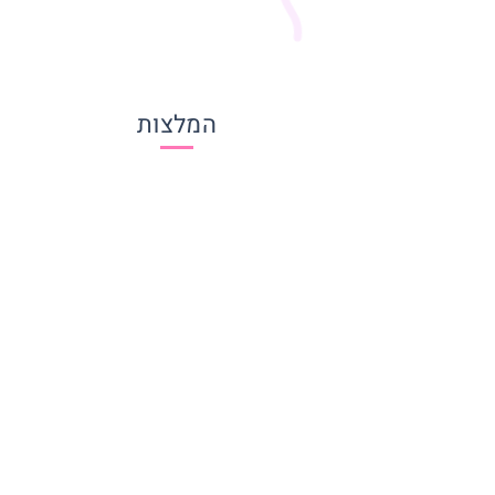
המלצות
מכירים את המפעיל? רוצים לפרגן? רשמו כאן
המלצה ועזרו לאחרים להחליט
שם
מלל חופשי