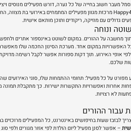
סמל מעבר חשוב בחייה של כל נערה, דורש מפעילים מנוסים ויציר
להפיק חוויה ייחודית. Happy4U מרכזת מגוון מפעילים המתמחים באירועי בת מצוו
ים גדולים עם מוזיקה, ריקודים ותוכן מותאם אישית.
וטה ונוחה
Hap נבנה מתוך מחשבה על ההורים. במקום לשוטט באינספור אתרים ולח
כל האפשרויות במקום אחד. מערכת הסינון החכמה שלו מאפשרת 
 ולפי אופי האירוע. תוך דקות ספורות אפשר לקבל רשימה מדויקת
ות שלכם.
 מפורט על כל מפעיל: תחומי ההתמחות שלו, סוגי האירועים שהו
חות אחרות ואפשרויות התקשרות ישירות. כך מתקבלת תמונה 
תעות לא רצויות.
ת עבור ההורים
צריך לבזבז שעות בחיפושים באינטרנט, כל המפעילים מרוכזים ב
שית
 – אפשר לסנן מפעיל ליום הולדת לפי אזור מגורים ולפי סוג 