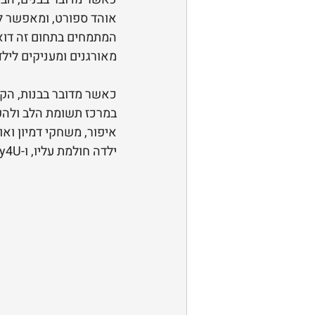
אוהד ספורט, ומאפשר ל
המתמחים בתחום זה דואג
מאורגנים ומעניקים לילד
כאשר מדובר בבנות, הקו
במרכז תשומת הלב ולהפו
איפור, משחקי דמיון וא
ילדה חולמת עליו, ו-Happy4U הופכת את החלום למציאות נגישה.