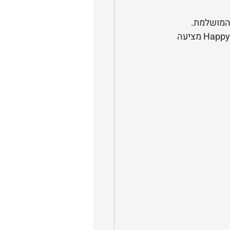
 המושלמת.
 – בין אם מדובר ביום הולדת כדורגל או יום הולדת נסיכות, Happy4U מציעה 