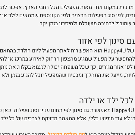
המערכת של Happy4U מרכזת במקום אחד מאות מפעילים מכל רחבי הארץ. אפשר 
ורים, לפי סוג הפעילות הרצויה ולפי הקונספט שמתאים לילד או 
 שמוביל לבחירה מושכלת ולחיסכון בזמן יקר.
סינון לפי אזור
אחד היתרונות הבולטים של Happy4U הוא האפשרות לאתר מפעיל ליום הולדת בה
ר להתפשר על מפעיל שמגיע מהצפון הרחוק לאירוע במרכז או לה
פי אזור מגורים, כך שכל משפחה יכולה למצוא בקלות את נותן
ויות, מייעל את התהליך ומבטיח שהמפעיל יוכל להגיע בזמן ולא 
כל ילד או ילדה
מעבר לסינון לפי מיקום, Happy4U מאפשרת גם סינון לפי תחום עניין וסוג פעילות. 
 לא עוד חיפוש כללי, אלא התאמה מדויקת לצרכים של כל ילד.
קוש הגדול ביותר הוא ל
יום הולדת כדורגל
. מדובר באירוע שמדבר