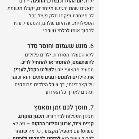
ילדת יום ההולדת במרכז החגיגה
 – הם 
דואגים שהם ירגישו מיוחדים, יקבלו תשומת 
לב מיוחדת וייקחו חלק פעיל בכל 
הפעילויות. זה היום שלהם, והמפעיל עוזר 
להפוך אותו לבלתי נשכח!
6. 
מונע שעמום וחוסר סדר
ללא הפעלה מסודרת, ילדים עלולים 
להשתעמם, להתפזר או להתחיל לריב
. 
מפעיל מקצועי יודע 
לשלוט בקהל, לעניין 
את הילדים ולמנוע רגעים מתים
. הוא שומר 
על קצב דינמי, כך שכל הילדים מרותקים 
ונהנים לאורך כל האירוע.
7. 
חוסך לכם זמן ומאמץ
תכנון הפעלות לבד דורש 
תכנון מוקדם, 
קניית ציוד, ארגון וסידור המקום
 – וזה לא 
פשוט! עם מפעיל מקצועי, כל מה שנותר 
לכם לעשות הוא 
להזמין, להתכונן וליהנות
.