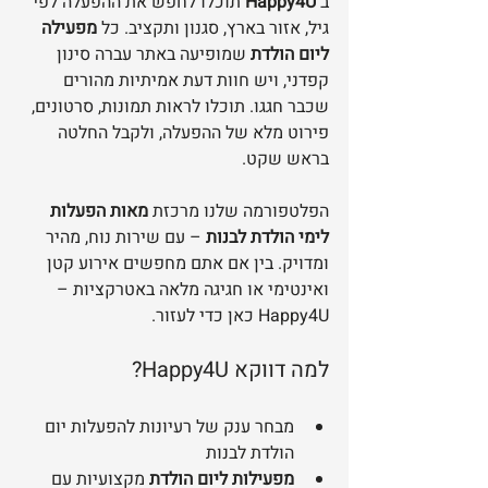
ב־
Happy4U
 תוכלו לחפש את ההפעלה לפי 
גיל, אזור בארץ, סגנון ותקציב. כל 
מפעילה 
ליום הולדת
 שמופיעה באתר עברה סינון 
קפדני, ויש חוות דעת אמיתיות מהורים 
שכבר חגגו. תוכלו לראות תמונות, סרטונים, 
פירוט מלא של ההפעלה, ולקבל החלטה 
בראש שקט.
הפלטפורמה שלנו מרכזת 
מאות הפעלות 
לימי הולדת לבנות
 – עם שירות נוח, מהיר 
ומדויק. בין אם אתם מחפשים אירוע קטן 
ואינטימי או חגיגה מלאה באטרקציות – 
Happy4U כאן כדי לעזור.
למה דווקא Happy4U?
מבחר ענק של רעיונות להפעלות יום 
הולדת לבנות
מפעילות ליום הולדת
 מקצועיות עם 