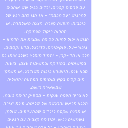
עם פרסים קטנים. ילדים בגיל שש אוהבים
להרגיש “על הבמה” – אז תנו להם רגע של
כוכבות: הופעה קצרה, הצגה מאולתרת, או
תחרות ריקוד מצחיקה.
הנושא יכול להיות כל מה שמצית את הדמיון –
גיבורי-על, פוקימונים, כדורגל, מדע וקסמים,
חלל או חדי-קרן – ותמיד מומלץ לשלב אותו גם
בקישוטים, במוזיקה ובמשימות עצמן. בועות
סבון ענק, תיאטרון בובות משודרג, או משחקי
מים קלים בקיץ מוסיפים הפתעה ויזואלית
שמשאירה רושם.
לא צריך הפקה ענקית – מספיק זרימה טובה,
תכנון מראש והרגשה של שליטה. פינת יצירה
או תחנה שקטה לילדים שמתעייפים, שולחן
נשנושים נגיש, ומוזיקה קצבית עם רגעים
רגועים באמצע – כל אלה שומרים על איזון