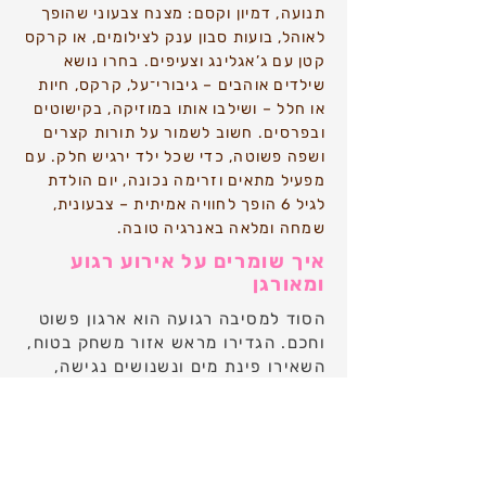
תנועה, דמיון וקסם: מצנח צבעוני שהופך
לאוהל, בועות סבון ענק לצילומים, או קרקס
קטן עם ג’אגלינג וצעיפים. בחרו נושא
שילדים אוהבים – גיבורי־על, קרקס, חיות
או חלל – ושילבו אותו במוזיקה, בקישוטים
ובפרסים. חשוב לשמור על תורות קצרים
ושפה פשוטה, כדי שכל ילד ירגיש חלק. עם
מפעיל מתאים וזרימה נכונה, יום הולדת
לגיל 6 הופך לחוויה אמיתית – צבעונית,
שמחה ומלאה באנרגיה טובה.
איך שומרים על אירוע רגוע
ומאורגן
הסוד למסיבה רגועה הוא ארגון פשוט
וחכם. הגדירו מראש אזור משחק בטוח,
השאירו פינת מים ונשנושים נגישה,
והוסיפו פינת שקט קטנה למי שצריך
רגע מנוחה. הזכירו את הילדים
בשמותיהם כדי ליצור חיבור אישי ולתת
ביטחון גם לביישנים. שמרו על אווירה