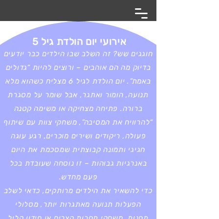
אירועי יום הולדת גיל 5
חוגגים שש? זה השלב שבו הילדים כבר יודעים
בדיוק מה הם אוהבים – ורוצים להיות “גדולים
באמת”. יום הולדת לגיל 6 מצליח כשהוא מלא
תנועה, הומור ואתגר, אבל שומר על מסגרת
ברורה. פתיחה מצחיקה או משימה קטנה
“להרוויח את המסיבה”, משחקי צוות עם שיתוף
פעולה, ריקודים ושירים מוכרים, רגע עוגה
חגיגי ותמונה קבוצתית שמסכמת את היום
באנרגיות גבוהות – זו נוסחה שעובדת בכל
פעם מחדש.
כדי להשאיר את הילדים מרותקים, כדאי לשלב
הפעלות תנועה מאתגרות יותר, מסלולי
תחנות, משחקי תחרות קצרים או חידון קליל