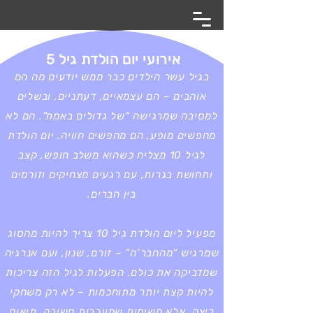
אירועי יום הולדת גיל 5
בגיל עשר הילדים כבר ממש יודעים מה הם
אוהבים – הם עצמאיים, דעתניים, ובשלים
למסיבה שמרגישה “של גדולים באמת”. הם לא
מחפשים מופע, הם מחפשים חוויה. יום הולדת
לגיל 10 מצליח כשהוא משלב חופש, קצב
ותחושת בגרות, עם רגעים מצחיקים וזורמים
בין חברים.
מפעיל ליום הולדת גיל 10 צריך להיות מהסוג
שמרגיש “מהחבר’ה” – זורם, שנון, ועם אנרגיה
שמדביקה את כולם. הפעלות לגיל הזה צריכות
להיות קצת יותר מתוחכמות – לא רק משחקי
ריצה, אלא משימות שמערבות חשיבה, תיאום