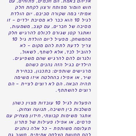
אליהם באמת. הם חכמים, פתוחים, עם
חוש הומור מפותח ורצון לקחת חלק
אמיתי במה שקורה סביבם. יום הולדת
לגיל 10 הוא כבר לא מסיבת ילדים – זו
מסיבה של חברים, עם קצב, משמעות,
ואתגר קטן שגורם לכולם להרגיש חלק
מהמשחק. מפעיל ליום הולדת גיל 10
צריך לדעת לתת להם מקום – לא
להוביל לבד, אלא לשתף, לשאול,
ולגרום להם להרגיש שהם משפיעים.
הילדים בגיל הזה נהנים כשהם
מרגישים שותפים: בתכנון, בבחירת
שיר, או אפילו בהחלטה איזו משימה
תהיה הבאה. הם לא רוצים לציית – הם
רוצים להשתתף.
הפעלות לגיל 10 עובדות מצוין כשהן
משלבות בין חשיבה, תנועה וצחוק.
אתגר משימות קבוצתי, חידון מצחיק עם
פרסים, או אפילו פעילות של פתרון
תעלומה משותפת – כל אלה נותנים
להם תחושת הצלחה אמיתית. חשוב גם